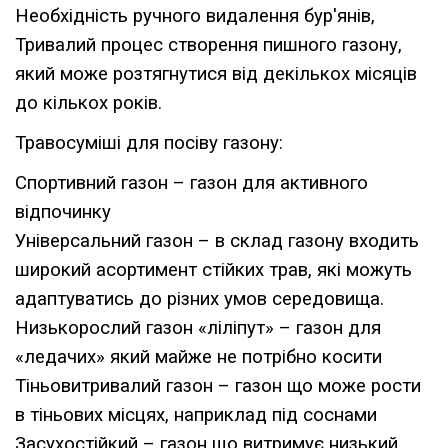
Необхідність ручного видалення бур'янів,
Тривалий процес створення пишного газону,
який може розтягнутися від декількох місяців
до кількох років.
Травосуміші для посіву газону:
Спортивний газон – газон для активного
відпочинку
Універсальний газон – в склад газону входить
широкий асортимент стійких трав, які можуть
адаптуватись до різних умов середовища.
Низькорослий газон «ліліпут» – газон для
«ледачих» який майже не потрібно косити
Тіньовитривалий газон – газон що може рости
в тіньових місцях, наприклад під соснами
Засухостійкий – газон що витримує низький