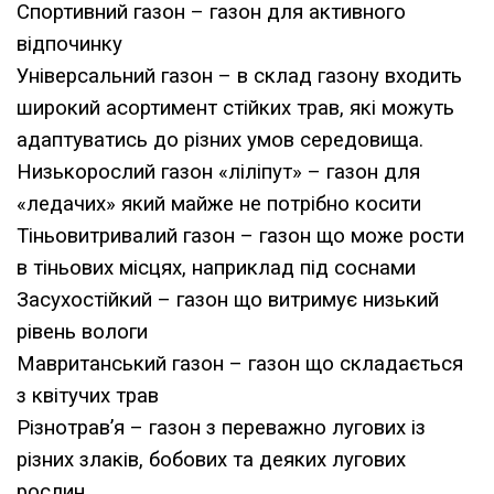
Спортивний газон – газон для активного
відпочинку
Універсальний газон – в склад газону входить
широкий асортимент стійких трав, які можуть
адаптуватись до різних умов середовища.
Низькорослий газон «ліліпут» – газон для
«ледачих» який майже не потрібно косити
Тіньовитривалий газон – газон що може рости
в тіньових місцях, наприклад під соснами
Засухостійкий – газон що витримує низький
рівень вологи
Мавританський газон – газон що складається
з квітучих трав
Різнотрав’я – газон з переважно лугових із
різних злаків, бобових та деяких лугових
рослин.